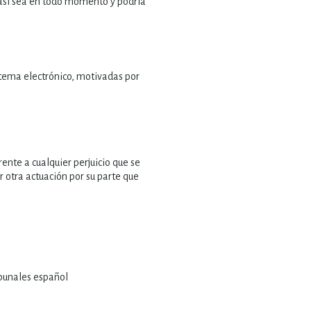
 así sea en todo momento y podría
istema electrónico, motivadas por
rente a cualquier perjuicio que se
r otra actuación por su parte que
ibunales español