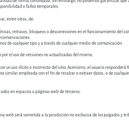
 calidad de forma continuada. Sin embargo, no podemos garantizar que
sponibilidad o fallos temporales.
r, entre otros, de:
efónicas, retrasos, bloqueos o desconexiones en el funcionamiento del s
elecomunicaciones.
os de cualquier tipo y a través de cualquier medio de comunicación.
 por el uso de versiones no actualizadas del mismo.
r un uso ilícito o incorrecto del sitio. Asimismo, el usuario responderá f
nta similar empleada con el fin de recabar o extraer datos, o de cualquie
ados en espacios o páginas web de terceros.
ina web será sometida a la jurisdicción no exclusiva de los juzgados y tr