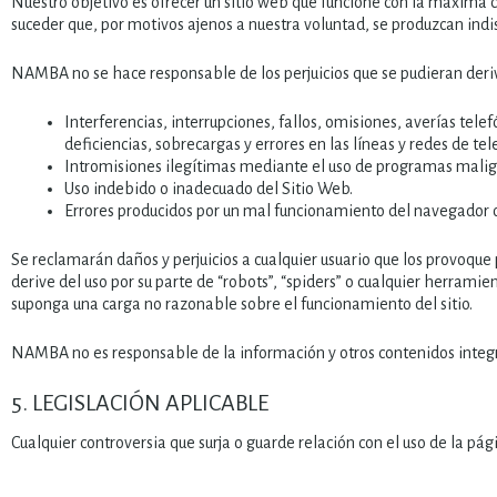
Nuestro objetivo es ofrecer un sitio web que funcione con la máxima
suceder que, por motivos ajenos a nuestra voluntad, se produzcan indi
NAMBA no se hace responsable de los perjuicios que se pudieran deriva
Interferencias, interrupciones, fallos, omisiones, averías tel
deficiencias, sobrecargas y errores en las líneas y redes de t
Intromisiones ilegítimas mediante el uso de programas malign
Uso indebido o inadecuado del Sitio Web.
Errores producidos por un mal funcionamiento del navegador o
Se reclamarán daños y perjuicios a cualquier usuario que los provoque po
derive del uso por su parte de “robots”, “spiders” o cualquier herramie
suponga una carga no razonable sobre el funcionamiento del sitio.
NAMBA no es responsable de la información y otros contenidos integr
5. LEGISLACIÓN APLICABLE
Cualquier controversia que surja o guarde relación con el uso de la pág