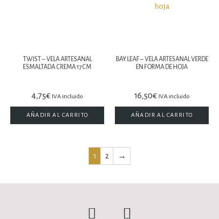
TWIST – VELA ARTESANAL
BAY LEAF – VELA ARTESANAL VERDE
ESMALTADA CREMA 17CM
EN FORMA DE HOJA
4,75
€
16,50
€
IVA incluido
IVA incluido
AÑADIR AL CARRITO
AÑADIR AL CARRITO
1
2
→