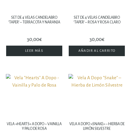
SET DE 4 VELAS CANDELABRO
SET DE 4 VELAS CANDELABRO
‘TAPER’ – TERRACOTA Y NARANJA
‘TAPER’ – ROSA Y ROSA CLARO
30,00
€
30,00
€
LEER MÁS
AÑADIR AL CARRITO
VELA «HEARTS» A DOPO – VAINILLA
VELA A DOPO «SNAKE» – HIERBA DE
Y PALO DE ROSA
LIMÓN SILVESTRE