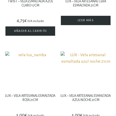
TWIST – VELA ESMALTADA AZUL
LUX – VELA ARTESANAL CERA
CLARO 17CM
ESMALTADA 21CM
4,75
€
LEER MÁS
IVA incluido
AÑADIR AL CARRITO
LUX – VELA ARTESANAL ESMALTADA
LUX – VELA ARTESANAL ESMALTADA
ROJA 21CM
AZUL NOCHE 21CM
5,00
€
5,00
€
IVA incluido
IVA incluido