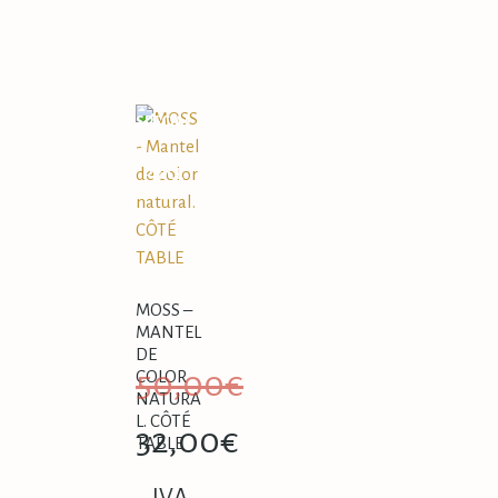
SPECIAL
PRICE
MOSS –
MANTEL
DE
50,00
€
COLOR
NATURA
L. CÔTÉ
32,00
€
TABLE
IVA