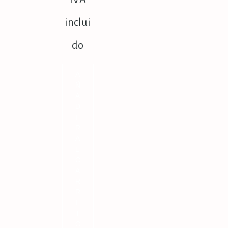
inclui
do
A
Ñ
A
D
I
R
A
L
C
A
R
R
I
T
O