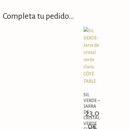
Completa tu pedido…
SIL
VERDE –
JARRA
23,0
DE
CRISTAL
VERDE
0
€