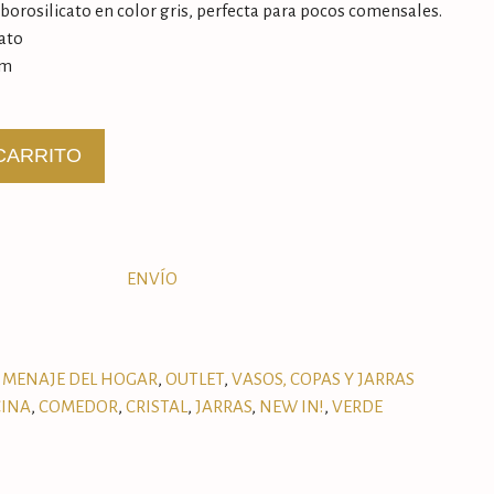
 borosilicato en color gris, perfecta para pocos comensales.
cato
cm
CARRITO
ENVÍO
MENAJE DEL HOGAR
,
OUTLET
,
VASOS, COPAS Y JARRAS
INA
,
COMEDOR
,
CRISTAL
,
JARRAS
,
NEW IN!
,
VERDE